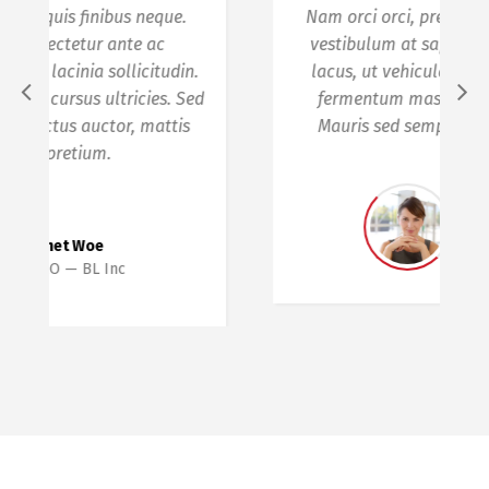
Nam orci orci, pretium vel elementum eu,
vestibulum at sapien. Sed pretium turpis
lacus, ut vehicula odio tempor non. Duis
fermentum massa sed laoreet suscipit.
Mauris sed semper urna, a facilisis elit.
Jane Woe
HR
Kitchna