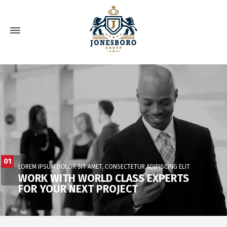
01
LOREM IPSUM DOLOR SIT AMET, CONSECTETUR ADIPISCING ELIT
WORK WITH WORLD CLASS EXPERTS
FOR YOUR NEXT PROJECT