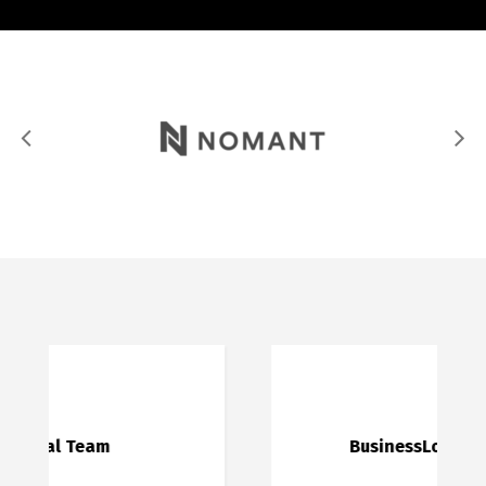
“
BusinessLounge is the Best!